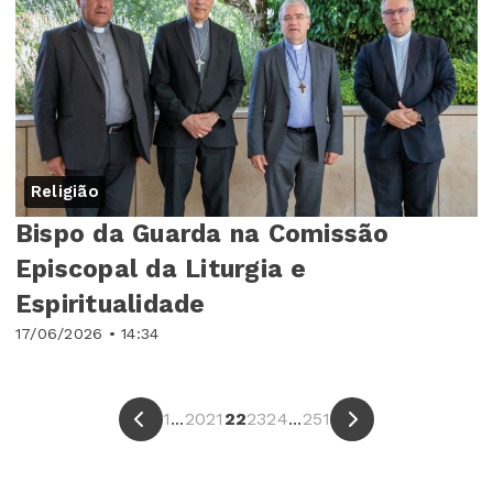
Religião
Bispo da Guarda na Comissão
Episcopal da Liturgia e
Espiritualidade
17/06/2026 • 14:34
1
...
20
21
22
23
24
...
251