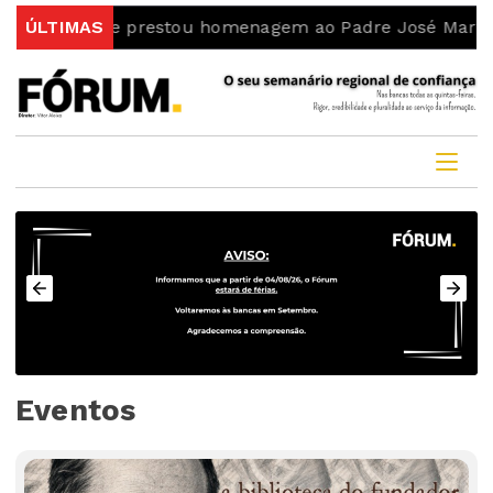
l da Torre prestou homenagem ao Padre José Martins R
ÚLTIMAS
Eventos