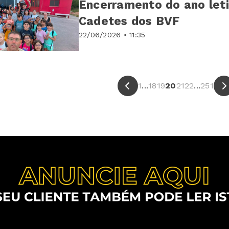
Encerramento do ano leti
Cadetes dos BVF
22/06/2026 • 11:35
1
...
18
19
20
21
22
...
251