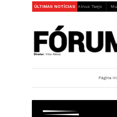
no âmbito do projeto LIFE Alnus Taejo
ÚLTIMAS NOTÍCIAS
Município abr
Página Ini