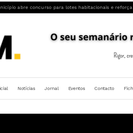
e concurso para lotes habitacionais e reforça aposta na
cial
Notícias
Jornal
Eventos
Contacto
Fic