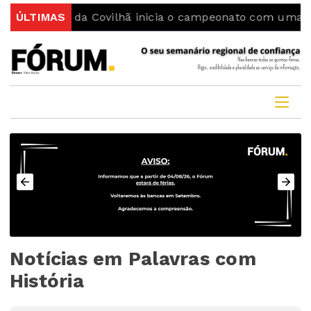
Sporting da Covilhã inicia o campeonato com uma vitór
ÚLTIMAS
Notícias em Palavras com
História