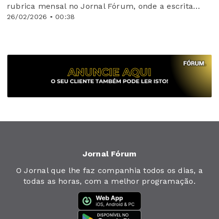
rubrica mensal no Jornal Fórum, onde a escrita
será «Rainha»
26/02/2026 • 00:38
Jornal Fórum
O Jornal que lhe faz companhia todos os dias, a
todas as horas, com a melhor programação.