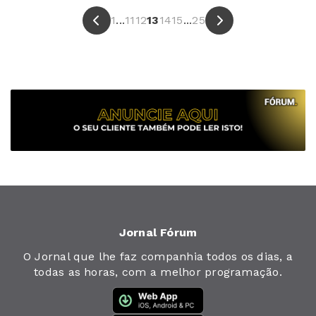
1
...
11
12
13
14
15
...
25
Jornal Fórum
O Jornal que lhe faz companhia todos os dias, a
todas as horas, com a melhor programação.