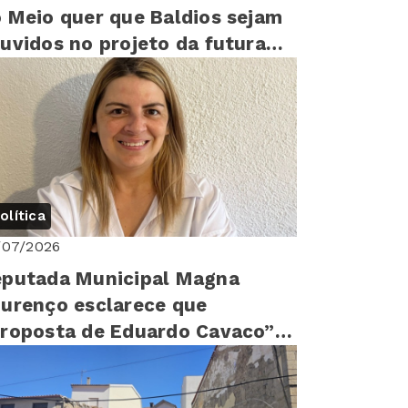
 Meio quer que Baldios sejam
uvidos no projeto da futura
arragem”
olítica
/07/2026
putada Municipal Magna
urenço esclarece que
roposta de Eduardo Cavaco”
i apresentada por si “em
sembleia Mu...