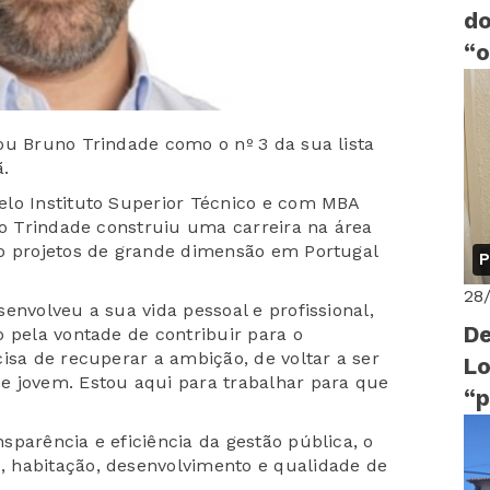
do
“o
B
ou Bruno Trindade como o nº 3 da sua lista
ã.
elo Instituto Superior Técnico e com MBA
no Trindade construiu uma carreira na área
do projetos de grande dimensão em Portugal
P
28
envolveu a sua vida pessoal e profissional,
De
 pela vontade de contribuir para o
isa de recuperar a ambição, de voltar a ser
Lo
e jovem. Estou aqui para trabalhar para que
“p
fo
parência e eficiência da gestão pública, o
As
 habitação, desenvolvimento e qualidade de