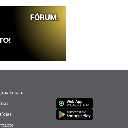
gina Inicial
rnal
tícias
ntacto