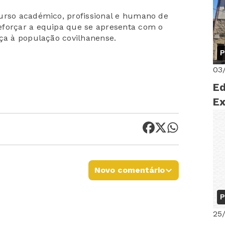
curso académico, profissional e humano de
eforçar a equipa que se apresenta com o
nça à população covilhanense.
P
03
Ed
Ex
Novo comentário
P
25