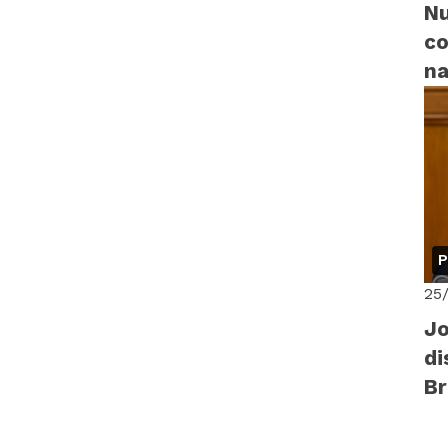
Nu
co
na
P
25
Jo
di
B