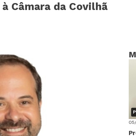
 à Câmara da Covilhã
M
P
05
Pr