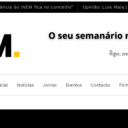
M fica no concelho”
Opinião: Luís Maia | A ESTÚP
cial
Notícias
Jornal
Eventos
Contacto
Fic