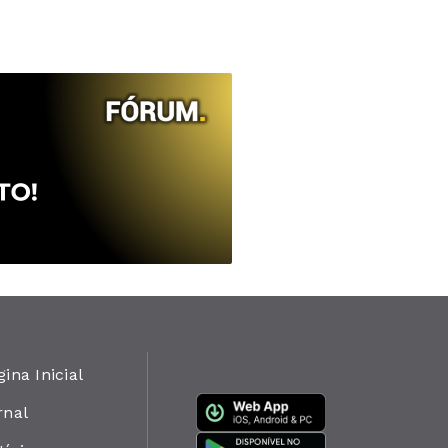
gina Inicial
rnal