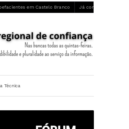
m Castelo Branco
Já começaram as obras de restauro 
ha Técnica