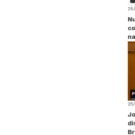
25
Nu
co
na
P
25
Jo
di
B