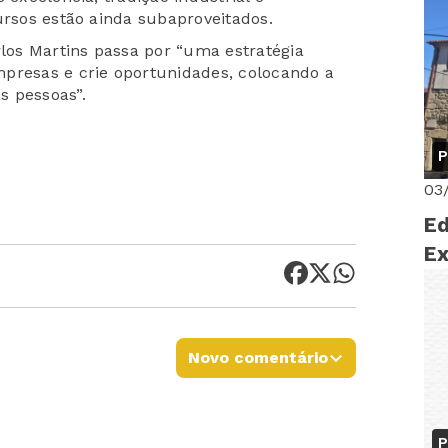
ursos estão ainda subaproveitados.
As
os Martins passa por “uma estratégia
presas e crie oportunidades, colocando a
s pessoas”.
P
03
Ed
Ex
Novo comentário
P