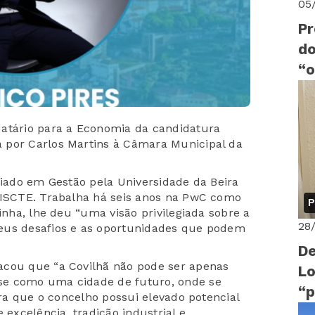
05
Pr
do
“o
B
datário para a Economia da candidatura
 por Carlos Martins à Câmara Municipal da
ciado em Gestão pela Universidade da Beira
o ISCTE. Trabalha há seis anos na PwC como
P
inha, lhe deu “uma visão privilegiada sobre a
28
eus desafios e as oportunidades que podem
De
acou que “a Covilhã não pode ser apenas
Lo
se como uma cidade de futuro, onde se
“p
era que o concelho possui elevado potencial
fo
 excelência, tradição industrial e