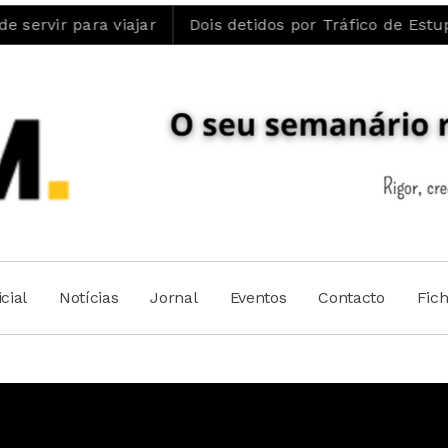
iajar
Dois detidos por Tráfico de Estupefacientes e
cial
Notícias
Jornal
Eventos
Contacto
Fic