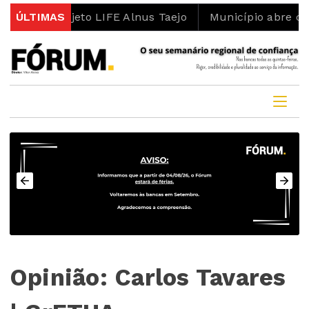
 do projeto LIFE Alnus Taejo
ÚLTIMAS
Município abre concurso
Opinião: Carlos Tavares