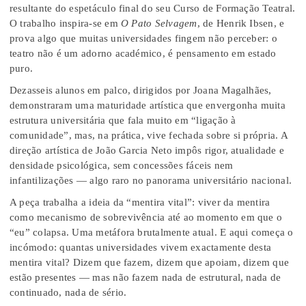
resultante do espetáculo final do seu Curso de Formação Teatral.
O trabalho inspira-se em
O Pato Selvagem
, de Henrik Ibsen, e
prova algo que muitas universidades fingem não perceber: o
teatro não é um adorno académico, é pensamento em estado
puro.
Dezasseis alunos em palco, dirigidos por Joana Magalhães,
demonstraram uma maturidade artística que envergonha muita
estrutura universitária que fala muito em “ligação à
comunidade”, mas, na prática, vive fechada sobre si própria. A
direção artística de João Garcia Neto impôs rigor, atualidade e
densidade psicológica, sem concessões fáceis nem
infantilizações — algo raro no panorama universitário nacional.
A peça trabalha a ideia da “mentira vital”: viver da mentira
como mecanismo de sobrevivência até ao momento em que o
“eu” colapsa. Uma metáfora brutalmente atual. E aqui começa o
incómodo: quantas universidades vivem exactamente desta
mentira vital? Dizem que fazem, dizem que apoiam, dizem que
estão presentes — mas não fazem nada de estrutural, nada de
continuado, nada de sério.