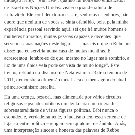
tradução livre): “[e]m 1984, quando fui nomeado embaixador
de Israel nas Nações Unidas, visitei o grande rabino de
Lubavitch. Ele confidenciou-me — e, senhoras e senhores, não
quero que nenhum de vocês se sinta ofendido, pois, pela minha
experiência pessoal servindo aqui, sei que há muitos homens e
mulheres honrados, muitas pessoas capazes e decentes que
servem as suas nações neste lugar... — mas eis o que o Rebe me
disse: que eu serviria numa casa de muitas mentiras. E
acrescentou: lembre-se de que, mesmo no lugar mais sombrio, a
luz de uma única vela pode ser vista de muito longe”. Este
trecho, retirado do discurso de Netanyahu a 23 de setembro de
2011, demonstra a dimensão metafísica da mensagem do atual
primeiro-ministro israelita.
Há uma crença, pessoal, mas alimentada por vários círculos
religiosos e pseudo-políticos que tenta criar uma ideia de
sobrenaturalidade de várias figuras políticas. Bibi nunca o
escondeu e, verdadeiramente, o judaísmo tem essa vertente de
ligação entre política e religião sem qualquer escândalo. Aliás,
uma interpretação sincera e honesta das palavras de Rebbe,