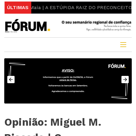
: Luís Maia | A ESTÚPIDA RAIZ DO PRECONCEITO E DO 
ÚLTIMAS
Opinião: Miguel M.