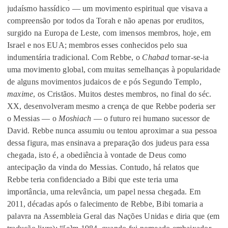
judaísmo hassídico — um movimento espiritual que visava a
compreensão por todos da Torah e não apenas por eruditos,
surgido na Europa de Leste, com imensos membros, hoje, em
Israel e nos EUA; membros esses conhecidos pelo sua
indumentária tradicional. Com Rebbe, o
Chabad
tornar-se-ia
uma movimento global, com muitas semelhanças à popularidade
de alguns movimentos judaicos de e pós Segundo Templo,
maxime
, os Cristãos. Muitos destes membros, no final do séc.
XX, desenvolveram mesmo a crença de que Rebbe poderia ser
o Messias — o
Moshiach
— o futuro rei humano sucessor de
David. Rebbe nunca assumiu ou tentou aproximar a sua pessoa
dessa figura, mas ensinava a preparação dos judeus para essa
chegada, isto é, a obediência à vontade de Deus como
antecipação da vinda do Messias. Contudo, há relatos que
Rebbe teria confidenciado a Bibi que este teria uma
importância, uma relevância, um papel nessa chegada. Em
2011, décadas após o falecimento de Rebbe, Bibi tomaria a
palavra na Assembleia Geral das Nações Unidas e diria que (em