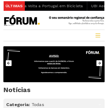
a Volta a Portugal em Bicicleta
ÚLTIMAS
UBI Aeronautics Tea
Notícias
Categoria:
Todas