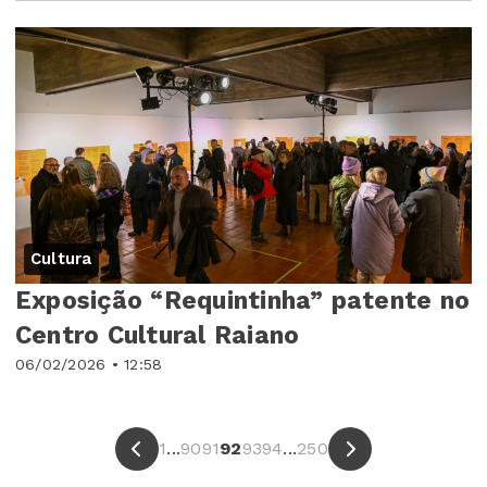
Cultura
Exposição “Requintinha” patente no
Centro Cultural Raiano
06/02/2026 • 12:58
1
...
90
91
92
93
94
...
250