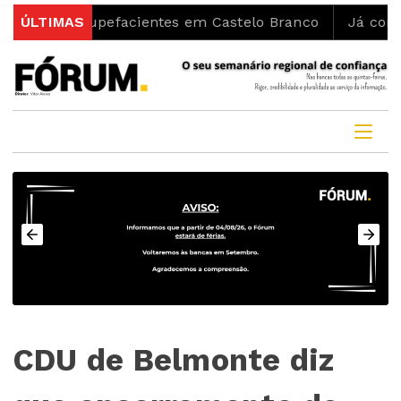
e Estupefacientes em Castelo Branco
ÚLTIMAS
Já começaram as
CDU de Belmonte diz