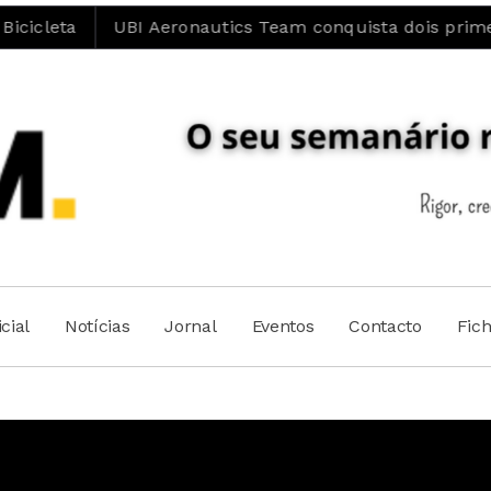
UBI Aeronautics Team conquista dois primeiros lug
cial
Notícias
Jornal
Eventos
Contacto
Fic