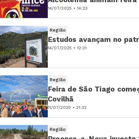
14/07/2025 • 14:23
Região
Estudos avançam no patr
14/07/2025 • 12:31
Região
Feira de São Tiago começ
Covilhã
11/07/2025 • 21:32
Região
Proença-a-Nova investe 