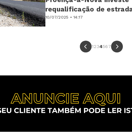
requalificação de estrad
10/07/2025 • 14:17
1
2
3
4
5
6
7