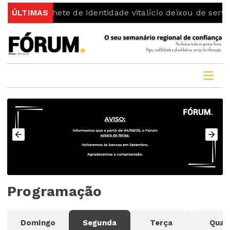
sto
ÚLTIMAS
Bilhete de Identidade vitalício deixou de servir pa
Programação
Domingo
Segunda
Terça
Quar