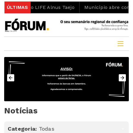
to LIFE Alnus Taejo
ÚLTIMAS
Município abre concurso para lot
Notícias
Categoria:
Todas