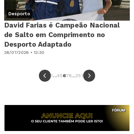
Desporto
David Farias é Campeão Nacional
de Salto em Comprimento no
Desporto Adaptado
28/07/2026 • 13:30
1
...
4
5
6
7
8
...
251