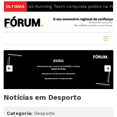
l Trail Running Team conquista pódios na Freita Skyrunn
ÚLTIMAS
Notícias em Desporto
Categoria:
Desporto