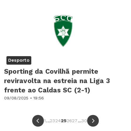
Desporto
Sporting da Covilhã permite
reviravolta na estreia na Liga 3
frente ao Caldas SC (2-1)
09/08/2025 • 19:56
1
...
23
24
25
26
27
...
30