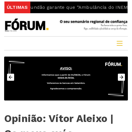
uia do Fundão garante que “Ambulância do INEM fica no
ÚLTIMAS
Opinião: Vítor Aleixo |