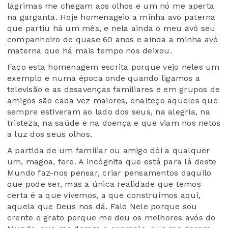
lágrimas me chegam aos olhos e um nó me aperta
na garganta. Hoje homenageio a minha avó paterna
que partiu há um mês, e nela ainda o meu avô seu
companheiro de quase 60 anos e ainda a minha avó
materna que há mais tempo nos deixou.
Faço esta homenagem escrita porque vejo neles um
exemplo e numa época onde quando ligamos a
televisão e as desavenças familiares e em grupos de
amigos são cada vez maiores, enalteço aqueles que
sempre estiveram ao lado dos seus, na alegria, na
tristeza, na saúde e na doença e que viam nos netos
a luz dos seus olhos.
A partida de um familiar ou amigo dói a qualquer
um, magoa, fere. A incógnita que está para lá deste
Mundo faz-nos pensar, criar pensamentos daquilo
que pode ser, mas a única realidade que temos
certa é a que vivemos, a que construímos aqui,
aquela que Deus nos dá. Falo Nele porque sou
crente e grato porque me deu os melhores avós do