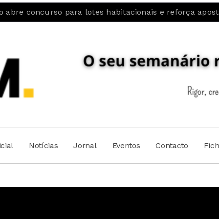
so para lotes habitacionais e reforça aposta na fixaçã
cial
Notícias
Jornal
Eventos
Contacto
Fic