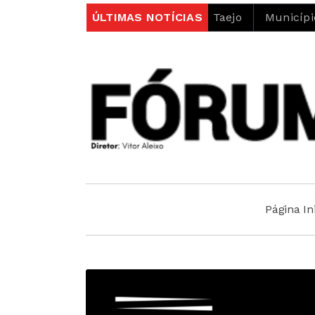
to do projeto LIFE Alnus Taejo
ÚLTIMAS NOTÍCIAS
Município abre concur
Página Ini