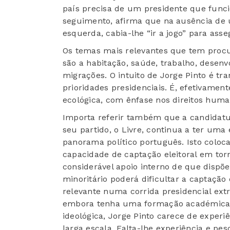
país precisa de um presidente que func
seguimento, afirma que na ausência de 
esquerda, cabia-lhe “ir a jogo” para ass
Os temas mais relevantes que tem procur
são a habitação, saúde, trabalho, desen
migrações. O intuito de Jorge Pinto é t
prioridades presidenciais. É, efetivame
ecológica, com ênfase nos direitos huma
Importa referir também que a candidatur
seu partido, o Livre, continua a ter uma
panorama político português. Isto coloca
capacidade de captação eleitoral em tor
considerável apoio interno de que dispõe
minoritário poderá dificultar a captaçã
relevante numa corrida presidencial ext
embora tenha uma formação académica s
ideológica, Jorge Pinto carece de exper
larga escala. Falta-lhe experiência e peso