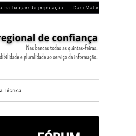
o de população
Dani Matos: “Confio no trabalho que a 
ha Técnica