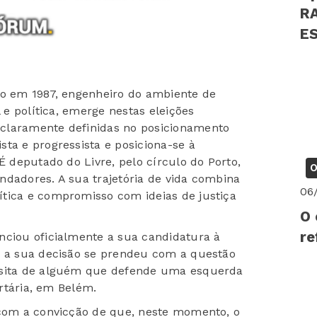
R
EST
PS
do em 1987, engenheiro do ambiente de
l e política, emerge nestas eleições
claramente definidas no posicionamento
ta e progressista e posiciona-se à
É deputado do Livre, pelo círculo do Porto,
O
ndadores. A sua trajetória de vida combina
06
tica e compromisso com ideias de justiça
O 
re
nciou oficialmente a sua candidatura à
e a sua decisão se prendeu com a questão
essita de alguém que defende uma esquerda
ertária, em Belém.
 com a convicção de que, neste momento, o