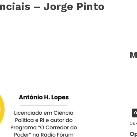
nciais – Jorge Pinto
M
O
06
Op