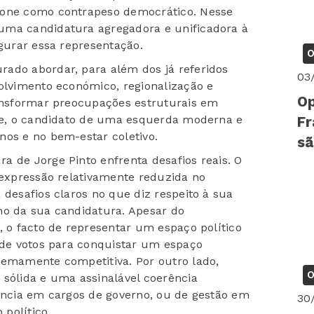
ione como contrapeso democrático. Nesse
uma candidatura agregadora e unificadora à
egurar essa representação.
O
ado abordar, para além dos já referidos
03
volvimento económico, regionalização e
Op
ransformar preocupações estruturais em
nte, o candidato de uma esquerda moderna e
Fr
nos e no bem-estar coletivo.
sã
a de Jorge Pinto enfrenta desafios reais. O
 expressão relativamente reduzida no
 desafios claros no que diz respeito à sua
no da sua candidatura. Apesar do
, o facto de representar um espaço político
o de votos para conquistar um espaço
remamente competitiva. Por outro lado,
O
ólida e uma assinalável coerência
iência em cargos de governo, ou de gestão em
30
 político.