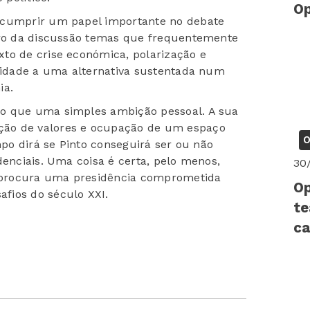
Op
 cumprir um papel importante no debate
ntro da discussão temas que frequentemente
to de crise económica, polarização e
ilidade a uma alternativa sustentada num
ia.
do que uma simples ambição pessoal. A sua
ão de valores e ocupação de um espaço
O
mpo dirá se Pinto conseguirá ser ou não
denciais. Uma coisa é certa, pelo menos,
30
 procura uma presidência comprometida
Op
fios do século XXI.
te
ca