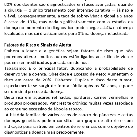
80% dos doentes são diagnosticados em fases avançadas, quando
a cirurgia — o único tratamento com intenção curativa — já não é
viável. Consequentemente, a taxa de sobrevivência global a 5 anos
é cerca de 13%, mas varia significativamente com o
estadio
da
doença no momento do diagnóstico; pode chegar a 44% na doença
localizada, mas cai drasticamente para 3% na doença
metastizada
.
Fatores de Risco e Sinais de Alerta
Embora a idade e a genética sejam fatores de risco que não
podemos alterar, muitos outros estão ligados ao estilo de vida e
podem ser modificados por cada um de nós:
Tabagismo: É o principal fator, duplicando a probabilidade de
desenvolver a doença.
Obesidade e Excesso de Peso: Aumentam o
risco em cerca de 20%.
Diabetes: Duplica o risco deste tumor,
especialmente se surgir de forma súbita após os 50 anos, e pode
ser um sinal precoce da doença.
Dieta rica em açúcares refinados, gorduras, carnes vermelhas e
produtos processados.
Pancreatite crónica: muitas vezes associada
ao consumo excessivo de álcool e tabaco.
A história familiar de vários casos de cancro do pâncreas e certas
doenças genéticas podem constituir um grupo de alto risco com
indicação para rastreio em centros de referência, com o objetivo de
diagnosticar a doença mais precocemente.