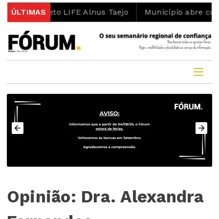
o projeto LIFE Alnus Taejo
ÚLTIMAS
Município abre concurso 
Opinião: Dra. Alexandra