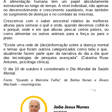
A alimentação
humana tem um papel absolutamente
estruturante
ao longo do tempo. A nível individual, não apenas
no desenvolvimento e crescimento
saudáveis, mas também
no surgimento de doenças
e no combate às mesmas
.
Crescemos com o saber ancestral
relativo às melhores
alturas para semear o quê e onde
, quando devemos colhê-lo
e porquê, onde e em que alturas pescar
certos peixes
,
o
u
c
omo alimentar os outros animais para a força ou para o
prato.
“
Existe uma rede de
(
des
)informação sobre a doença mental
e temas que foram outrora categorizados como tabu
e que,
atualmente
fazem parte quer da narrativa
do dia a dia quer
das tecnologias de pesquisa avançada
”
. (Catarina Ruas
Antunes
, psicóloga clínica).
O dia 10 de
outubro é
considerado o
Dia Mundial da Saúde
Mental.
Fonte: “Quando a Memória Falha”
, de Belina Nunes e Álvaro
Machado – neurologistas.