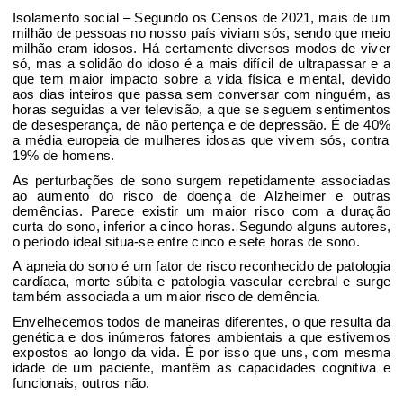
Isolamento social
– Segundo os Censos de 2021, mais de um
milhão de pessoas
no nosso país viviam sós
, sendo que meio
milhão eram idosos.
Há
certamente diversos modos de viver
só
, mas a solidão do idoso é a mais difícil
de ultrapassar e a
que tem maio
r impacto sobre a vida física e mental
, devido
aos dias inteiros que passa sem conversar
com ninguém
, as
horas seguidas a ver televisão, a que se seguem sentimentos
de desesperança, de não pertença e de depressão.
É de 40%
a média europeia de mulheres idosas
que vivem sós, contra
19% de homens.
As perturbações de sono
surgem repetidamente associadas
ao aumento
do risco de doença de Alzheimer e outras
demências
.
Parece existir um maior risco com a duração
curta do sono, inferior a cinco horas
.
Segundo alguns autores,
o período ideal
situa-se entre cinco e sete horas de sono
.
A apneia do sono é um fator de risco reconhecido de patologia
cardía
ca, morte súbita e patologia vascular cerebral
e surge
também associada a um maior risco de demência.
Envelhecemos
todos de maneiras diferentes
, o que resulta da
genética
e dos inúmeros fatores ambientais a que estivemos
expostos ao longo da vida
.
É por isso que uns
, com mesma
idade de um pacient
e, mantêm as capacidades cognitiva e
funcionais
, outro
s
não.