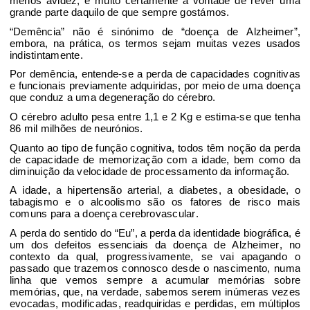
menos avidez
, e muito
certamente a
vontade de rever uma
gran
d
e parte
daquilo de que sempre gostámos.
“Demência”
não é sinónimo de “doença de Alzheimer
”,
embora, na prática, os termos sejam muitas vezes usados
indistintamente.
Por demência, entende-se a perda de capacidades cognitivas
e funcionais previamente adquiridas
, por meio de uma doença
que conduz
a uma degeneração do cérebro.
O
cérebro adulto pesa entre
1,1 e 2 Kg e estima-se que tenha
86 mil
milhões de
neurónios.
Quanto ao tipo de função cognitiva, todos têm noção
da perda
de capacidade de memorização com a idade
, bem como da
diminuição da velocidade de processamento da informação
.
A idade
, a hipertensão arterial
, a diabetes, a obesidade
, o
tabagismo
e
o alcoolismo
são os fatores de risco
mais
comuns para a doença cerebrovascular
.
A perda do sentido do “Eu”
, a perda da identidade biográfica, é
um dos defeitos essenciais
da doença de Alzheimer, no
contexto da qual
, progressivamente, se vai apagando o
passado
que trazemos connosco desde o nascimento
, numa
linha que vemos
sempre a acumular memórias sobre
memórias
, que, na verdade, sabemos serem
inúmeras vezes
evocadas, modificadas, readquiridas e perdidas
, em múltiplos