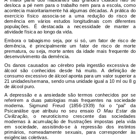
A maior parte
dos habitantes das grandes cidades não se
desloca a pé
nem para o trabalho nem para a escola, como
acontecia maioritariamente há
algumas décadas. A prática do
exercício físico
associa-se a uma redução do risco de
demência em vários estudos longitudinais
com diferentes
populações. É destacada a necessidade de manter a
atividade física
ao longo da vida.
Embora o tabagismo
seja, por si só, um fator de risco de
demência, é principalmente
um fator de risco de morte
prematura
, ou seja,
morte antes da idade
mais frequente do
desenvolvimento da demência.
Os danos causados ao cérebro
pela ingestão excessiva de
álcool
são conhecidos desde há muito
. A definição de
consumo excessivo de
álcool aponta
para um valor
superior a
21 unidades/semana
, sendo uma unidade igual a 10 ml ou 8
g
de álcool puro.
A depressão e a ansiedade são termos
conhecidos por se
referirem a duas patologias
mais frequentes na sociedade
moderna.
Sigmund Freud (1856-1939)
foi o “pai” da
Psicanálise
que atribuiu no
s
eu ensaio
O Mau Estar da
Civilização,
o
neuroticismo
crescente das
sociedades
modernas
à acumula
ção
de frustrações
impostas
pela vida
em sociedade, assistindo-se
à repressão dos instintos
primários
, nomeadamente sexuais, para corresponder às
exigências coletivas
.