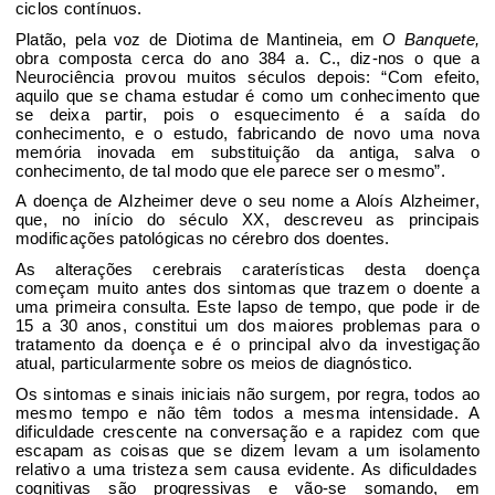
ciclos contínuos.
Platão
, pela voz de
Diotima
de Mantine
i
a
, em
O Banquete
,
obra composta cerca do ano 384 a. C.
, diz-nos o que a
Neurociência
provou muito
s
séculos depois
: “Com efeito,
aquilo que se chama estudar
é como um conhecimento que
se deixa parti
r, pois o esquecimento é a saída do
conhecimento, e o estudo, fabricando de novo uma nova
memória
inovada em substituição da antiga, salva o
conhecimento
, de tal modo que ele parece ser o mesmo”.
A doença de Alzheimer deve o seu nome a
Aloís
Alzheimer,
que, no início do século XX
, descreveu
a
s principais
modificações patológicas no cérebro dos doentes
.
As alterações cerebrais
caraterística
s
desta doença
começam muito antes dos sintomas
que trazem o doente a
uma primeira consulta
. Este lapso de tempo, que pode ir de
15 a 30 anos
, constitui um dos maiores problemas para o
tratamento da doença
e é o principal alvo da investigação
atual
, particularmente sobre os meios
de diagnóstico.
Os sintomas e sinais iniciais
não surgem, por regra, todos ao
mesmo tempo
e não têm todos a mesma intensidade. A
dificuldade crescente na conversação
e a rapidez com que
escapam
as coisas que se dizem levam a um isolamento
relativo a uma tristeza sem causa evidente
.
As di
ficuldades
cognitivas são progressivas e vão-se somando
, em