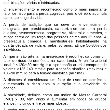
combinações várias e intrincadas
.
O envelh
ecimento é reconhecido como o mais importante
fator de risco para a perda cognitiva
, pois
o cérebro
acumula
danos ao longo da vida.
A perda de audição
que se deve ao envelhecimento
,
designada por presbiacusia
, carateriza-se por uma perda
auditiva,
neurossensorial
progressiva, bilateral e simétrica, e
atinge cerca de um terço das pessoas
acima dos 65 anos.
A
presbiacusia começa a manifestar-se
habitualmente na
quarta década de vida
e, pelos 80 anos, atinge 50-80%
dos
indivíduos.
A hipertensão
arterial na meia-idade é reconhecida como um
fator
de risco de demência na idade tardia. A tensão arterial
ideal é <120/
<80 mmHg
e a hipertensão arterial
compreende
valores >135-140
mmHg para a tensão sistólica (máxima)
e
>85-90 mmHg
para a tensão diastólica (mínima).
A diabetes
é considerada um fator de risco de demência,
aumentando o risco com a duração
e a gravidade da
doença.
A obesidade
, definida como um índice de Massa Corporal
(IMC)
x 30, tem vindo a aumentar
em todos os grupos
etários
, incluindo entre os mais idosos.