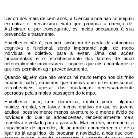
Decorridos
mais de cem anos, a Ciência ainda não conseguiu
encontrar o mecanismo
exato que provoca a doença
de
Alzheimer e, por conseguinte, os meios adequados
à sua
prevenção e tratamento
.
Envelhecer não é, contudo, sinónimo de perda de autonomia
cognitiva e funcional
, sendo importante agir, de modo
individual e coletivo
, para a evitar. Uma das ações
fundamentais
é o reconhecimento dos fatores de risco
potencialmente modificáveis – aqueles que nós
controlamos e
que nos permitem agir preventivamente.
Quando alguém que não vemos há muito tempo
nos diz “não
mudaste nada
”, sabemos que apenas quer dizer que somos
reconhecíveis
apesar das mudanças
necessariamente
operadas
pela simples passagem do tempo.
Envelhecer bem
, sem demência,
implica perder
alguma
rapidez
mental, ser talvez menos criativo
do que os jovens
adultos, possivelmente menos aventureiro e menos ávido de
novidade
do que os adolescentes, tendencialmente mais
repetitivo
e voltado para o passado
. Mantêm-se
, no entanto, a
capacidade de aprender, de acumular conhecimento
e de o
ligar ao já adquirido
, de procurar a novidade
, ainda que com