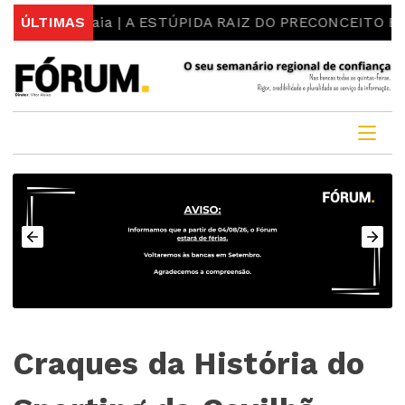
: Luís Maia | A ESTÚPIDA RAIZ DO PRECONCEITO E DO 
ÚLTIMAS
Craques da História do