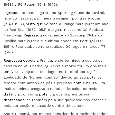
1948)
e
FC Rouen (1948-1949)
.
Ingressou
no ano seguinte no Sporting Clube da Covilhã
,
ficando nesta sua primeira passagem por três épocas
(1949-1952),
visto que
volta
ri
a a França para jogar um ano
no Red Star (1952-1953) e alguns meses no CO Roubaix-
Tourcoing
. Regressou
novamente ao Sporting Clube da
Covilhã para jogar a sua última época em Portugal (1953-
1954). Pelo clube serrano realizou 90 jogos e marcou 77
golos.
Regressou depois a
França
,
onde terminou a sua longa
carreira no AS Cherbourg. André Simonyi foi um dos mais
temíveis
avançados que jogou no futebol português,
apelidado de “homem canhão” devido ao seu potente
remate com ambos os pés e precisão
com
a baliza
. Em
muitos treinos chegava a rematar descalço de meia
distância
com uma
potência
que impressionava
,
destacando
-se também pela sua qualidade nos passes e
pela correcção e lealdade dentro de campo.
André Simonyi
,
por muitos considerado o melhor jogador