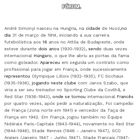
André Simonyi nasceu na Hungria
,
na
cidade
de Huoz
,no
dia
31 de março de 1914, iniciando a sua carreira
futebolística aos
16
anos no Attila de Budapeste, onde
esteve durante
dois anos
(1930-1932)
, sendo
duas vezes
internacional
Húngaro
, o que lhe abriu as portas da fama
como goleador
. Apareceu
em seguida um contrato como
profissional para jogar em França, onde sucessivamente
representou
Olympique Lillois (1932-1935), FC Sochaux
(1935-1936),
jogando neste clube
com Janos Szabo, que
viria a ser seu treinador no Sporting Clube da Covilhã, e
Red Star (1936-1943)
, onde se tornou
internacional
Francês
por quatro vezes, após pedir a naturalização
.
Foi campeão
de França (zona norte em 1941) e vencedor da Taça de
França em 1942. Em França, jogou também no Équipe
fédérale Paris-Capitale (1943-1944)
,
novamente no Red Star
(1944-1946), Stade Rennes (1946 - Janeiro 1947), SCO
Angers (Janeiro 1947 - Junho 1947), Stade Français (1947-