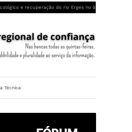
eração do rio Erges no âmbito do projeto LIFE Alnus Ta
ha Técnica