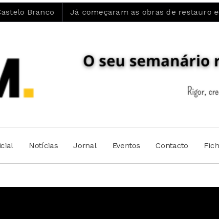
Já começaram as obras de restauro ecológico e recup
cial
Notícias
Jornal
Eventos
Contacto
Fic