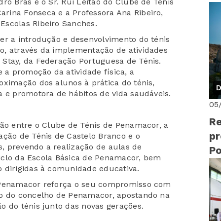
ro Brás e o Sr. Rui Leitão do Clube de Ténis
Sk
rina Fonseca e a Professora Ana Ribeiro,
lu
Escolas Ribeiro Sanches.
er a introdução e desenvolvimento do ténis
o, através da implementação de atividades
 Stay, da Federação Portuguesa de Ténis.
e a promoção da atividade física, a
oximação dos alunos à prática do ténis,
D
a e promotora de hábitos de vida saudáveis.
05
Re
ção entre o Clube de Ténis de Penamacor, a
pr
ação de Ténis de Castelo Branco e o
, prevendo a realização de aulas de
Po
 Ciclo da Escola Básica de Penamacor, bem
 dirigidas à comunidade educativa.
e Penamacor reforça o seu compromisso com
vo do concelho de Penamacor, apostando na
o do ténis junto das novas gerações.