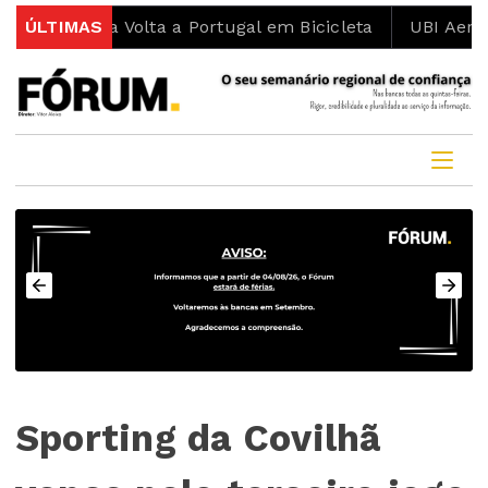
smo na Volta a Portugal em Bicicleta
ÚLTIMAS
UBI Aeronautics
Sporting da Covilhã