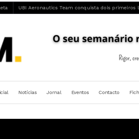
eronautics Team conquista dois primeiros lugares na A
cial
Notícias
Jornal
Eventos
Contacto
Fic