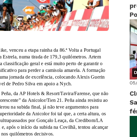
pr
Po
ke, venceu a etapa rainha da 86.ª Volta a Portugal
a Estrela, numa tirada de 179,3 quilómetros. Artem
 classificação geral e está muito perto de garantir o
ificativo para perder a camisola amarela. A formação
D
 uma jornada de excelência, colocando Alexis Guerin
05
vel de Pedro Silva em apoio a Nych.
Cl
s Peña, da AP Hotels & Resort/Tavira/Farense, que não
rescente” da Anicolor/Tien 21. Peña ainda resistiu ao
Sa
rou na subida final, já não teve argumentos para
fé
perioridade da Anicolor foi tal que, a certa altura, os
do ultrapassados por Gonçalo Leaça, da Credibom/LA
e, após o início da subida na Covilhã, tentou alcançar
 nos quilómetros decisivos.