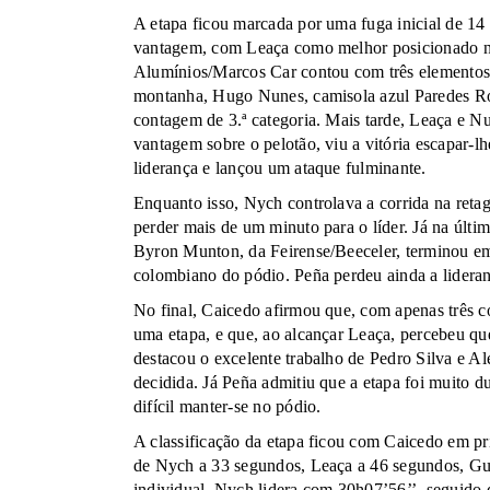
A etapa ficou marcada por uma fuga inicial de 14
vantagem, com Leaça como melhor posicionado na
Alumínios/Marcos Car contou com três elementos n
montanha, Hugo Nunes, camisola azul Paredes Ro
contagem de 3.ª categoria. Mais tarde, Leaça e Nu
vantagem sobre o pelotão, viu a vitória escapar-
liderança e lançou um ataque fulminante.
Enquanto isso, Nych controlava a corrida na reta
perder mais de um minuto para o líder. Já na últi
Byron Munton, da Feirense/Beeceler, terminou em 
colombiano do pódio. Peña perdeu ainda a lideran
No final, Caicedo afirmou que, com apenas três co
uma etapa, e que, ao alcançar Leaça, percebeu qu
destacou o excelente trabalho de Pedro Silva e Al
decidida. Já Peña admitiu que a etapa foi muito du
difícil manter-se no pódio.
A classificação da etapa ficou com Caicedo em p
de Nych a 33 segundos, Leaça a 46 segundos, Gue
individual, Nych lidera com 30h07’56’’, seguido