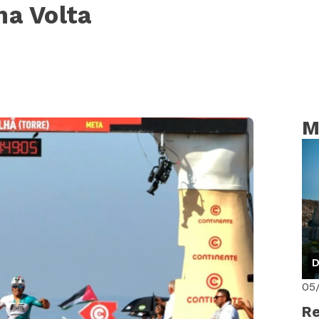
na Volta
M
D
05
Re