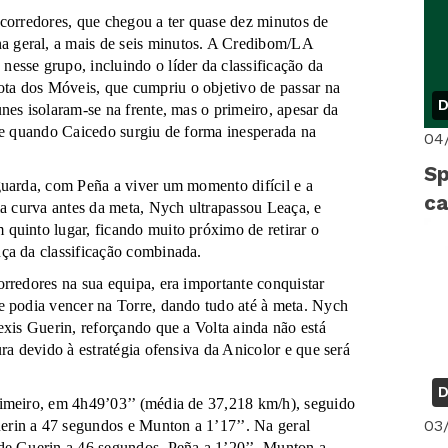
 corredores, que chegou a ter quase dez minutos de
 geral, a mais de seis minutos. A Credibom/LA
esse grupo, incluindo o líder da classificação da
ta dos Móveis, que cumpriu o objetivo de passar na
D
nes isolaram-se na frente, mas o primeiro, apesar da
lhe quando Caicedo surgiu de forma inesperada na
04
Sp
guarda, com Peña a viver um momento difícil e a
c
ma curva antes da meta, Nych ultrapassou Leaça, e
quinto lugar, ficando muito próximo de retirar o
ça da classificação combinada.
rredores na sua equipa, era importante conquistar
e podia vencer na Torre, dando tudo até à meta. Nych
exis Guerin, reforçando que a Volta ainda não está
ra devido à estratégia ofensiva da Anicolor e que será
D
rimeiro, em 4h49’03’’ (média de 37,218 km/h), seguido
03
rin a 47 segundos e Munton a 1’17’’. Na geral
 de Guerin a 46 segundos, Peña a 1’20’’, Munton a