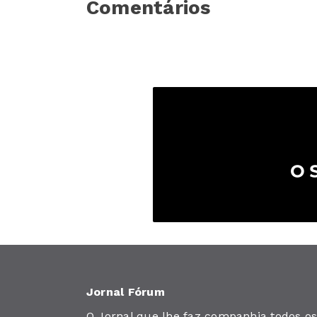
Comentários
Jornal Fórum
O Jornal que lhe faz companhia todos os 