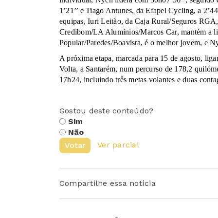
1’21’’ e Tiago Antunes, da Efapel Cycling, a 2’44’
equipas, Iuri Leitão, da Caja Rural/Seguros RG
Credibom/LA Alumínios/Marcos Car, mantém a li
Popular/Paredes/Boavista, é o melhor jovem, e Ny
A próxima etapa, marcada para 15 de agosto, ligar
Volta, a Santarém, num percurso de 178,2 quilóme
17h24, incluindo três metas volantes e duas con
Gostou deste conteúdo?
Sim
Não
Ver parcial
Votar
Compartilhe essa notícia