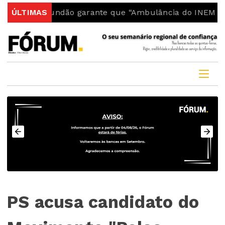
o Fundão garante que “Ambulância do INEM fica no con
ÚLTIMAS
PS acusa candidato do