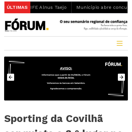
eto LIFE Alnus Taejo
ÚLTIMAS
Município abre concurso para l
Sporting da Covilhã