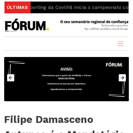
Sporting da Covilhã inicia o campeonato com uma vitóri
ÚLTIMAS
Filipe Damasceno