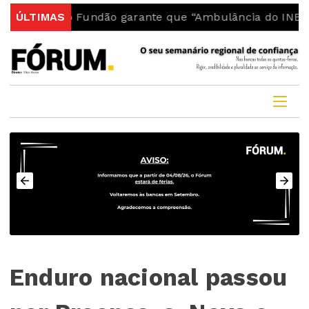
uia do Fundão garante que “Ambulância do INEM fica no
ÚLTIMAS
Enduro nacional passou