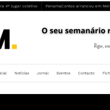
coletivo
PenamaContos arrancou em Meimoa e pross
cial
Notícias
Jornal
Eventos
Contacto
Fic