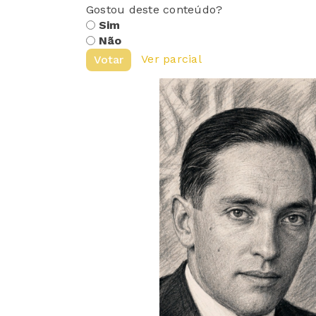
Gostou deste conteúdo?
Sim
Não
Ver parcial
Votar