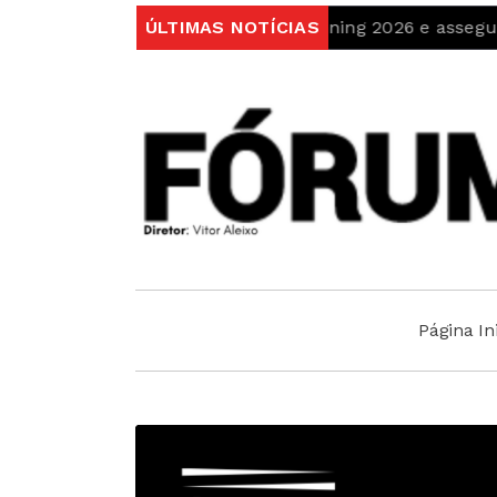
a pódios na Freita Skyrunning 2026 e assegura 4º lugar 
ÚLTIMAS NOTÍCIAS
Página Ini