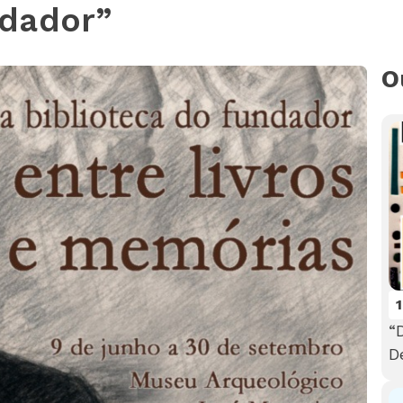
ndador”
O
“
D