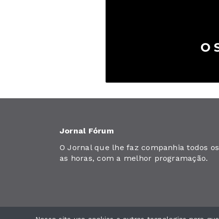
Jornal Fórum
O Jornal que lhe faz companhia todos os 
as horas, com a melhor programação.
Jornal Fórum. Todos os direitos reservados.