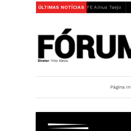
no âmbito do projeto LIFE Alnus Taejo
ÚLTIMAS NOTÍCIAS
Município abr
Página Ini