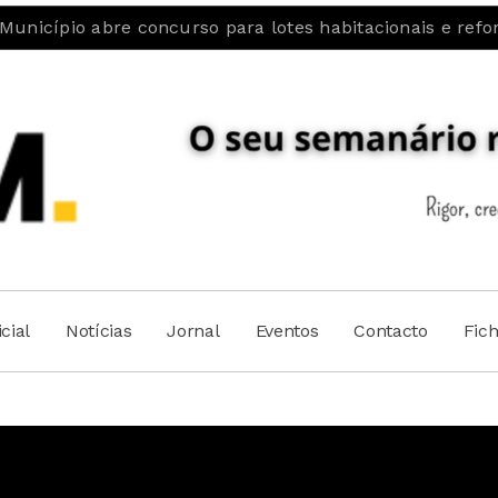
e concurso para lotes habitacionais e reforça aposta na
cial
Notícias
Jornal
Eventos
Contacto
Fic