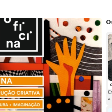
O
E
a