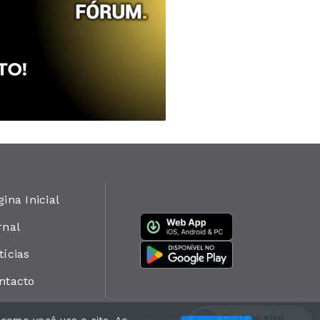
gina Inicial
rnal
tícias
ntacto
Chat ao vivo
Com a tecnologia