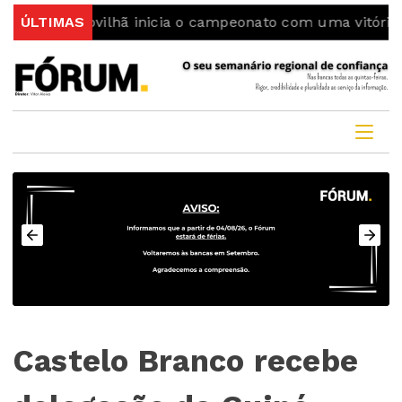
a Covilhã inicia o campeonato com uma vitória
ÚLTIMAS
Colme
Castelo Branco recebe