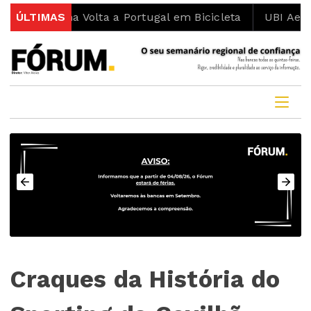
ismo na Volta a Portugal em Bicicleta
ÚLTIMAS
UBI Aeronauti
Craques da História do