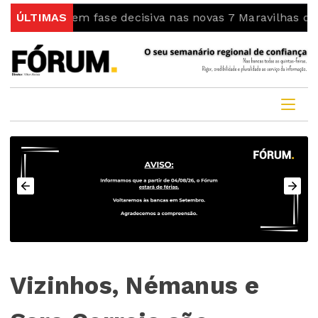
ra em fase decisiva nas novas 7 Maravilhas de Portugal
ÚLTIMAS
Vizinhos, Némanus e