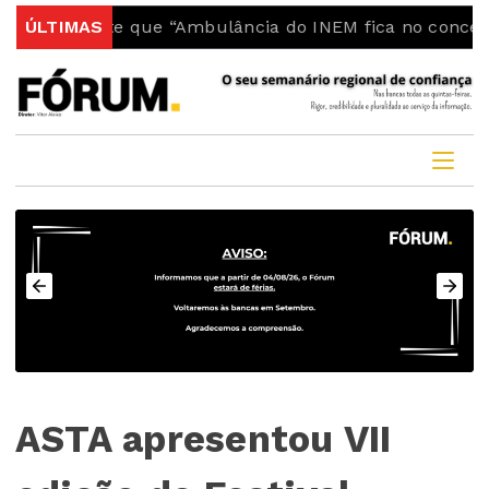
rante que “Ambulância do INEM fica no concelho”
ÚLTIMAS
Op
ASTA apresentou VII