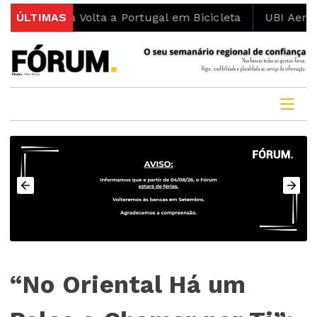
a Volta a Portugal em Bicicleta
ÚLTIMAS
UBI Aeronautics Tea
“No Oriental Há um