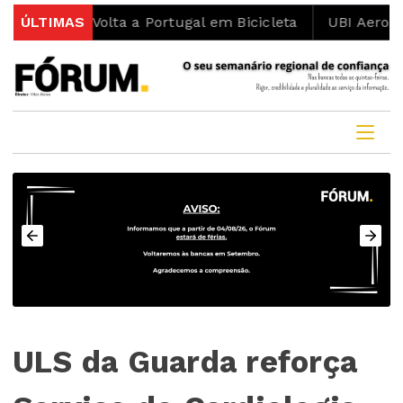
a Volta a Portugal em Bicicleta
ÚLTIMAS
UBI Aeronautics Tea
ULS da Guarda reforça