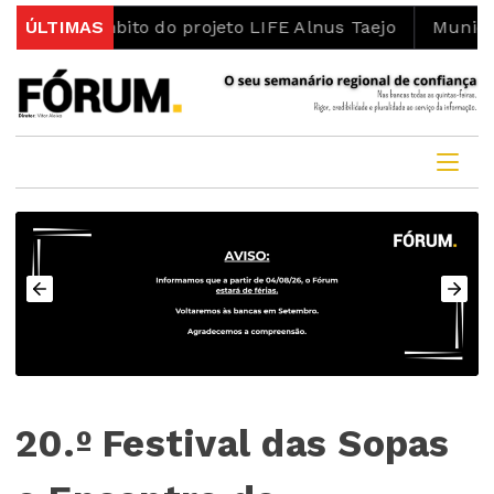
mbito do projeto LIFE Alnus Taejo
ÚLTIMAS
Município abre con
20.º Festival das Sopas