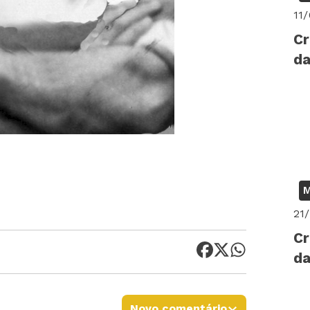
11
Cr
da
M
21
Cr
da
Novo comentário