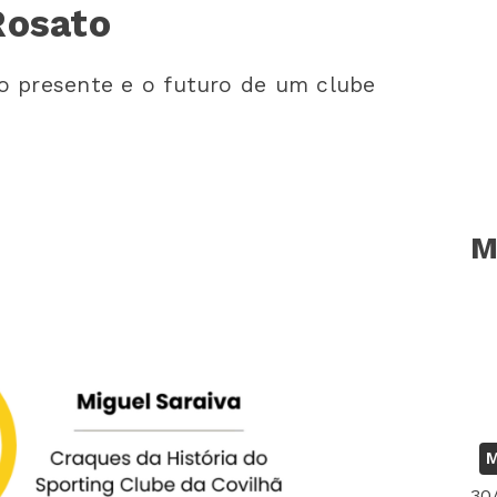
Rosato
 o presente e o futuro de um clube
M
M
30