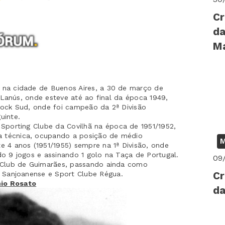
Cr
da
M
 na
cidade de Buenos Aires, a 30 de
m
arço de
o Lanús, onde esteve até ao final da época 1949,
Dock Sud, onde foi campeão da 2ª Divisão
uinte.
Sporting
Clube
da Covilhã na época de 1951/1952,
 técnica, ocupando a posição de médio
M
e 4 anos (1951/1955)
sempre
na 1ª Divisão, onde
do 9 jogos e assinando 1 golo na Taça de Portugal.
09
Club
de Guimarães, passando ainda como
a
Sanjoanense e
Sport Clube
Régua
.
Cr
io Rosato
da