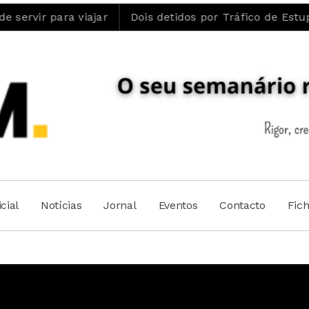
 viajar
Dois detidos por Tráfico de Estupefacientes 
cial
Notícias
Jornal
Eventos
Contacto
Fic