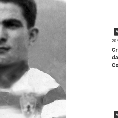
M
25
Cr
da
C
M