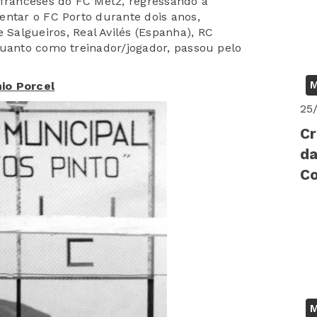
 franceses do FC Metz, regressando a
entar o FC Porto durante dois anos,
 e
Salgueiros, Real Avilés (Espanha)
,
RC
anto como treinador/jogador, passou pelo
M
io Porcel
25
Cr
da
C
M