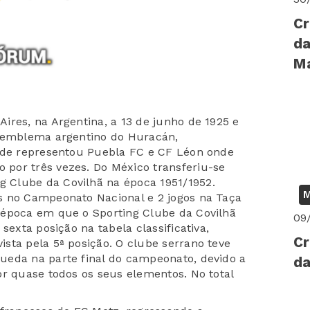
Cr
da
M
ires, na Argentina, a 13 de junho de 192
5
e
emblema argentino do Huracán,
onde representou Puebla FC e CF Léon
onde
por três vezes. Do México transferiu-se
g
Clube
da Covilhã na época 1951/1952.
M
s no Campeonato Nacional e 2 jogos na Taça
 época em que o
Sporting Clube da Covilhã
09
sexta posição na tabela classificativa,
Cr
sta pela 5ª posição. O clube serrano teve
ueda na parte final do campeonato, devido a
da
or quase todos os seus elementos. No total