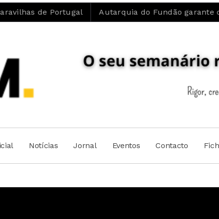
Portugal
Autarquia do Fundão garante que “Ambulânc
cial
Notícias
Jornal
Eventos
Contacto
Fic