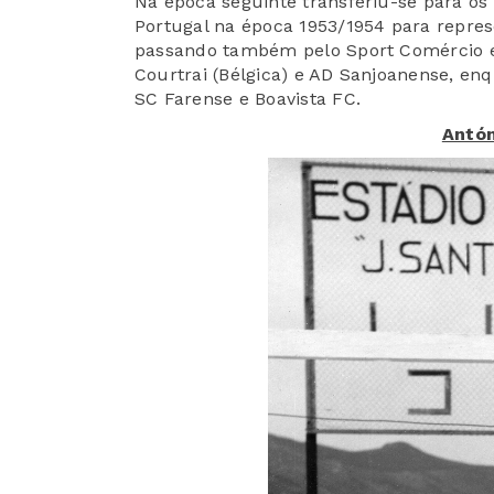
Na época seguinte transferiu-se para os
Portugal na época 1953/1954 para repres
passando também pelo
Sport Comércio
Courtrai (Bélgica)
e AD Sanjoanense,
enqu
SC
Farense e Boavista
FC.
Antón