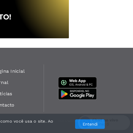
gina Inicial
rnal
tícias
ntacto
Chat ao vivo
 como você usa o site. Ao
Com a tecnologia
Entendi
Online:
0
Entrar