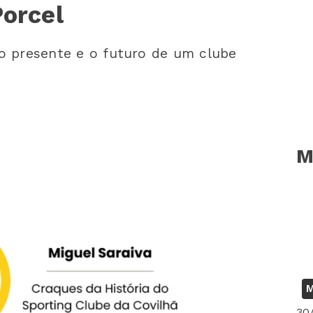
Porcel
 o presente e o futuro de um clube
M
M
30