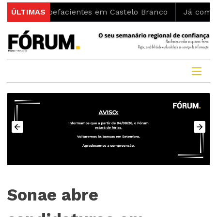
tupefacientes em Castelo Branco
ÚLTIMAS
Já começaram as obr
Sonae abre