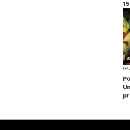
15
S
04
Po
Un
p
di
14