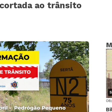
cortada ao trânsito
M
S
08
Bi