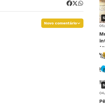
S
Novo comentário
05
Mu
in
S
04
Pê