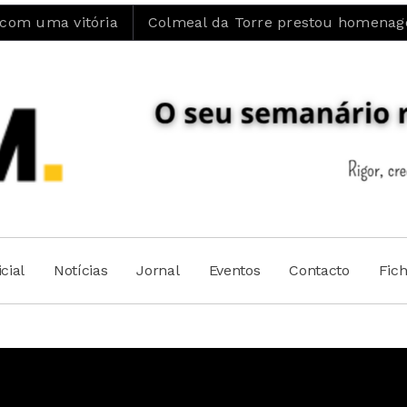
ória
Colmeal da Torre prestou homenagem ao Padre 
cial
Notícias
Jornal
Eventos
Contacto
Fic