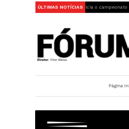
Sporting da Covilhã inicia o campeonato com uma vit
ÚLTIMAS NOTÍCIAS
Página Ini