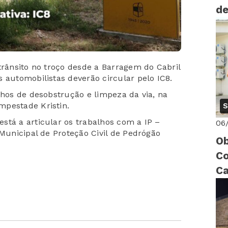
de
trânsito no troço desde a Barragem do Cabril
 automobilistas deverão circular pelo IC8.
lhos de desobstrução e limpeza da via, na
mpestade Kristin.
S
stá a articular os trabalhos com a IP –
06
 Municipal de Proteção Civil de Pedrógão
Ob
Co
Ca
ri