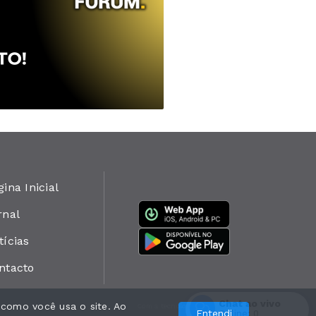
gina Inicial
rnal
tícias
ntacto
Chat ao vivo
 como você usa o site. Ao
Com a tecnologia
Entendi
Online:
0