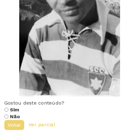
Gostou deste conteúdo?
Sim
Não
Ver parcial
Votar