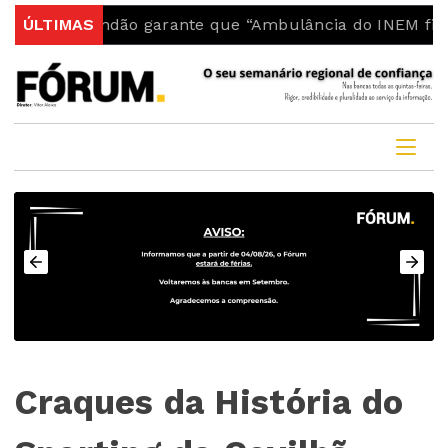
do Fundão garante que “Ambulância do INEM fica no co
ÚLTIMAS
Craques da História do