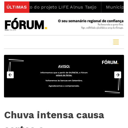
 âmbito do projeto LIFE Alnus Taejo
ÚLTIMAS
Município abre 
Chuva intensa causa