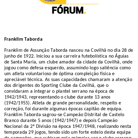
Franklim Taborda
Franklim de Assunção Taborda
n
asceu na
Covilhã
no
dia
28
de
junho
de 19
22
.
I
niciou a sua carreira futebolística
no Á
guias
de Santa Maria, um clube ama
dor da
c
idade da
Covilhã
,
onde
jogou
como defesa esquerdo,
assumindo logo saliência como
um
atleta voluntarioso de óp
tima compleição
física
e
apreciável técnica. As suas capacidades chamaram a
atenção
dos dirigentes do Sporting
Clube
da
Covilhã
,
que o
convidaram
a integrar o
plantel
serrano
na
época
de
1942/1943, represent
ando
o clube
durante 1
3 anos
(1942/1955
). Atleta de grande personalidade, respeito e
correção, foi durante
algumas épocas capitão de equipa
.
Franklim Taborda s
agrou-se Campeão Distrital
de
Castelo
Branco durante 5 anos (1942/1947) e depois Campeão
Nacional da 2ª Divisão na época 1947/1948
, realizando nesta
temporada
29 jogos
, tendo sido
um forte esteio desta equipa