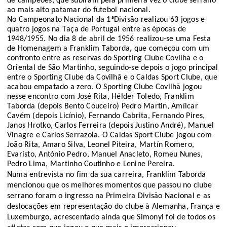
de campeões
,
que subiram pela primeira vez o clube serrano
ao mais alto patamar do futebol nacional.
N
o Campeonato
Nacional
da
1ª
D
ivisão realizou 6
3
jogos e
quatro
jogos na
Taça de Portugal
entre as épocas de
1948/1955.
No dia 8 de
abril
de 1956
realizou-se
uma Festa
de Homenagem
a Franklim Taborda,
que começou com um
confronto entre as reservas do Sporting Clube
Covilhã
e
o
Oriental de São Martinho, segui
ndo
-se depois o jogo principal
entre
o Sporting
Clube
da
Covilhã
e
o Caldas
Sport Clube
,
que
acabou empatado a zero.
O Sporting Clube
Covilhã
jogou
nesse encontro
com José Rita, Hélder
Toledo
, Franklim
Taborda
(depois
Bento
Couceiro)
Pedro
Martin,
Amílcar
Cavém
(depois Licínio)
,
Fernando Cabrita, Fernando Pires,
Janos
Hrotko
, Carlos Ferreira (depois Justino
André
)
,
Manuel
Vinagre e
Carlos
Serrazola
. O Caldas Sport Clube jogou com
João
Rita, Amaro
Silva
,
Leonel
Piteira,
Martín
Romero,
Evaristo, António Pedro,
Manuel
Anacleto, Romeu
Nunes
,
Pedro Lima, Martinho
Coutinho
e Lenine
Pereira
.
Numa entrevista 
no
 fim
 da sua carreira, 
Franklim Taborda 
mencionou que os melhores momentos que passou no clube 
serrano
 foram 
o ingresso na 
P
rimeira 
D
ivisão
 Nacional
 e as 
deslocações em representação do clube 
à 
Alemanha, França e 
Luxemburgo, acrescentado ainda que 
Simonyi
 fo
i 
de todos os 