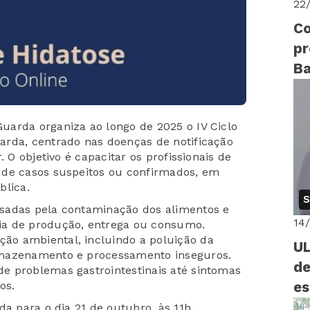
22
Co
pr
Ba
gr
uarda organiza ao longo de 2025 o IV Ciclo
arda, centrado nas doenças de notificação
. O objetivo é capacitar os profissionais de
 de casos suspeitos ou confirmados, em
blica.
S
sadas pela contaminação dos alimentos e
14
ia de produção, entrega ou consumo.
o ambiental, incluindo a poluição da
UL
rmazenamento e processamento inseguros.
de
e problemas gastrointestinais até sintomas
os.
es
da para o dia 21 de outubro, às 11h,