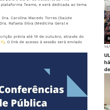
a plataforma Teams, e será dedicada ao tema
a Dra. Carolina Macedo Torres (Saúde
ra. Rafaela Silva (Medicina Geral e
crição prévia até 19 de outubro, através do
S
4fQ
. O link de acesso à sessão será enviado
14
UL
há
d