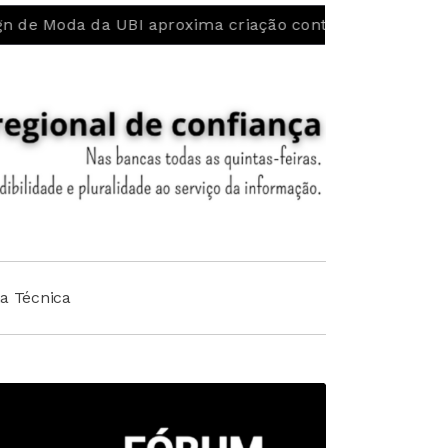
BI aproxima criação contemporânea da Renda de Bilros 
ha Técnica