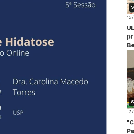
S
13
UL
pr
Be
S
13
"C
Pe