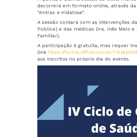
decorrerá em formato online, através d
“Antrax e Hidatose”.
A sessão contará com as intervenções d
Pública) e das médicas Dra. Inês Melo e D
Familiar).
A participação é gratuita, mas requer ins
link
https://forms.office.com/e/F3U6pGY
aos inscritos no próprio dia do evento.