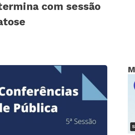
 termina com sessão
atose
M
S