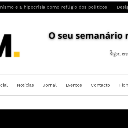
isia como refúgio dos políticos
Design de Moda da U
cial
Notícias
Jornal
Eventos
Contacto
Fic