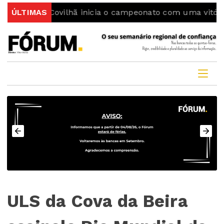
 da Covilhã inicia o campeonato com uma vitória
ÚLTIMAS
Col
ULS da Cova da Beira