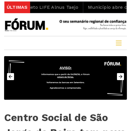
projeto LIFE Alnus Taejo
ÚLTIMAS
Município abre concurso pa
Centro Social de São