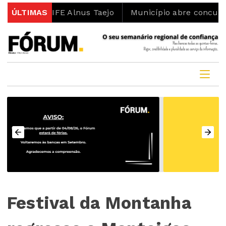
o LIFE Alnus Taejo
ÚLTIMAS
Município abre concurso para lote
Festival da Montanha