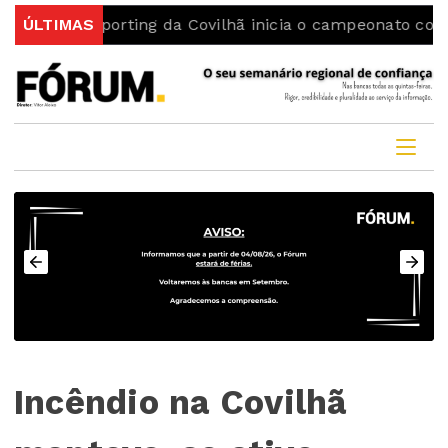
Sporting da Covilhã inicia o campeonato com uma vitór
ÚLTIMAS
Incêndio na Covilhã