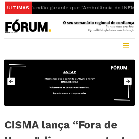
do Fundão garante que “Ambulância do INEM fica no co
ÚLTIMAS
CISMA lança “Fora de